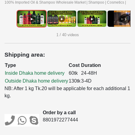
100% Imported Oil & Shampoo Wholesale Market | Shampoo | Cosmetics |
›
▶
▶
▶
▶
1 / 40 videos
Shipping area:
Type
Cost
Duration
Inside Dhaka home delivery
60tk
24-48H
Outside Dhaka home delivery
130tk
3-4D
NB: After 1 kg Tk.20 will be applicable for each additional 1
kg.
Order by a call
8801972277444