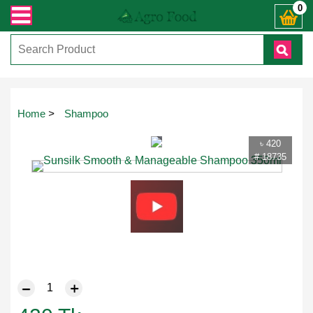
েকোনো জিজ্ঞাসায় কল করুনঃ ( IMO + Whatsapp ) +8801972277444। সহজে অর্ডার করতে 
0
Touch
Home
>
Shampoo
to
zoom
৳ 420
# 18735