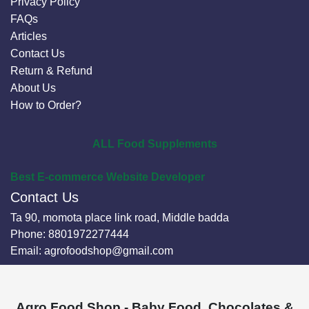
Privacy Policy
FAQs
Articles
Contact Us
Return & Refund
About Us
How to Order?
ALL Food Supplements
Best E-commerce Website Developer
Contact Us
Ta 90, momota place link road, Middle badda
Phone:
8801972277444
Email:
agrofoodshop@gmail.com
Agro Food Shop - Baby Food, Chocolates &