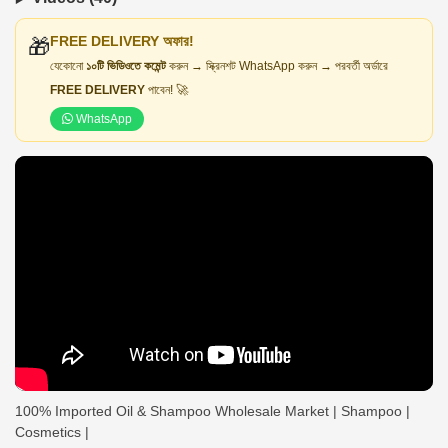
FREE DELIVERY অফার!
🎁
যেকোনো
১০টি ভিডিওতে কমেন্ট
করুন → স্ক্রিনশট WhatsApp করুন → পরবর্তী অর্ডারে
FREE DELIVERY
পাবেন! 🚀
WhatsApp
100% Imported Oil & Shampoo Wholesale Market | Shampoo |
Cosmetics |