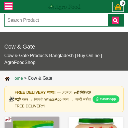
্রান্ত যেকোনো জিজ্ঞাসায় কল করুনঃ ( IMO + Whatsapp ) +8801972277444। সহজে অর্ড
0
Cow & Gate
Cow & Gate Products Bangladesh | Buy Online |
AgroFoodShop
Home
>
Cow & Gate
FREE DELIVERY অফার!
— যেকোনো
১০টি ভিডিওতে
🎁
কমেন্ট
করুন → স্ক্রিনশট WhatsApp করুন → পরবর্তী অর্ডারে
WhatsApp
FREE DELIVERY!