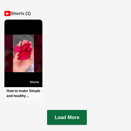
Delight
Shorts (1)
▶
Shorts
How to make Simple
and healthy
Beetroot Juice l
Order:-
+8801972277444
(IMO + WhatsApp)
Load More
#shorts