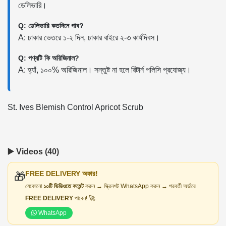
ডেলিভারি।
Q: ডেলিভারি কতদিনে পাব?
A: ঢাকার ভেতরে ১-২ দিন, ঢাকার বাইরে ২-৩ কার্যদিবস।
Q: পণ্যটি কি অরিজিনাল?
A: হ্যাঁ, ১০০% অরিজিনাল। সন্তুষ্ট না হলে রিটার্ন পলিসি প্রযোজ্য।
St. Ives Blemish Control Apricot Scrub
▶️ Videos (40)
FREE DELIVERY অফার!
🎁
যেকোনো
১০টি ভিডিওতে কমেন্ট
করুন → স্ক্রিনশট WhatsApp করুন → পরবর্তী অর্ডারে
FREE DELIVERY
পাবেন! 🚀
WhatsApp