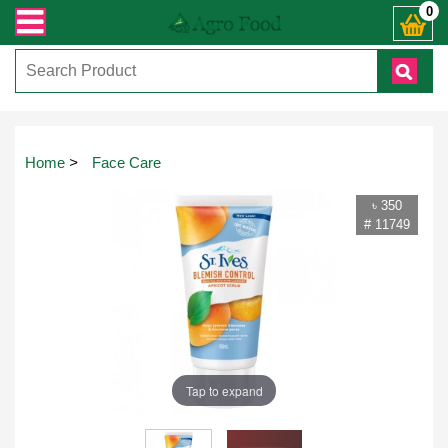
যেকোনো জিজ্ঞাসায় কল করুনঃ ( IMO + Whatsapp ) +8801972277444। সহজে অর্ডার করতে
0
Home
>
Face Care
৳ 350
# 11749
Tap to expand