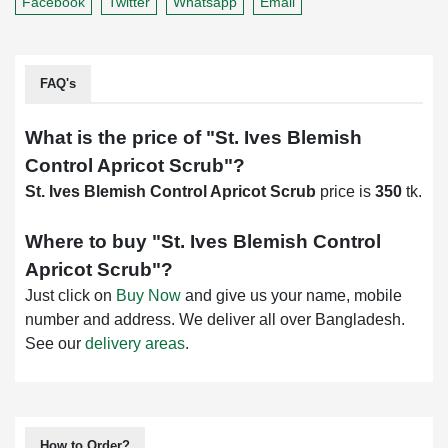
Facebook
Twitter
Whatsapp
Email
FAQ's
What is the price of "
St. Ives Blemish
Control Apricot Scrub
"?
St. Ives Blemish Control Apricot Scrub
price is
350
tk.
Where to buy "
St. Ives Blemish Control
Apricot Scrub
"?
Just click on
Buy Now
and give us your name, mobile
number and address. We deliver all over Bangladesh.
See our
delivery areas
.
How to Order?