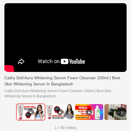
Cathy Doll Aura Whitening Serum Foam Cleanser 100ml | Best
Skin Whitening Serum In Bangladesh
Cathy Doll Aura Whitening Serum Foam Cleanser 100ml | Best Skin
Whitening Serum In Bangladesh
›
▶
▶
▶
▶
1 / 40 videos