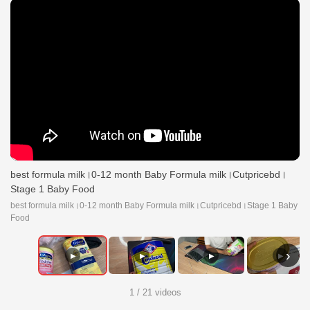
best formula milk।0-12 month Baby Formula milk।Cutpricebd।
Stage 1 Baby Food
best formula milk।0-12 month Baby Formula milk।Cutpricebd।Stage 1 Baby
Food
›
▶
▶
▶
▶
1 / 21 videos