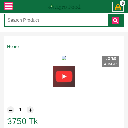
 করুনঃ ( IMO + Whatsapp ) +8801972277444। সহজে অর্ডার করতে প্রোডাক্ট পেজে আপন
0
Touch
Home
to
zoom
৳ 3750
# 19643
3750
Tk