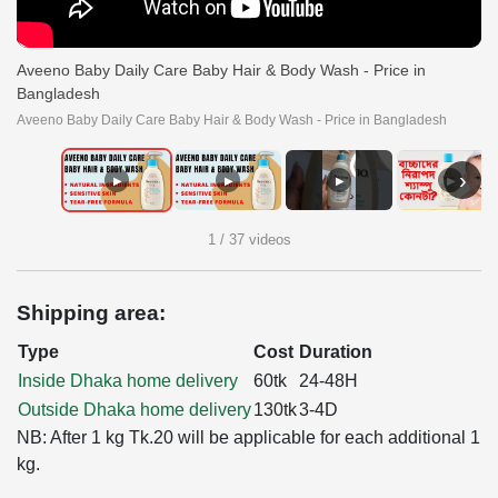
Aveeno Baby Daily Care Baby Hair & Body Wash - Price in
Bangladesh
Aveeno Baby Daily Care Baby Hair & Body Wash - Price in Bangladesh
›
▶
▶
▶
▶
1 / 37 videos
Shipping area:
Type
Cost
Duration
Inside Dhaka home delivery
60tk
24-48H
Outside Dhaka home delivery
130tk
3-4D
NB: After 1 kg Tk.20 will be applicable for each additional 1
kg.