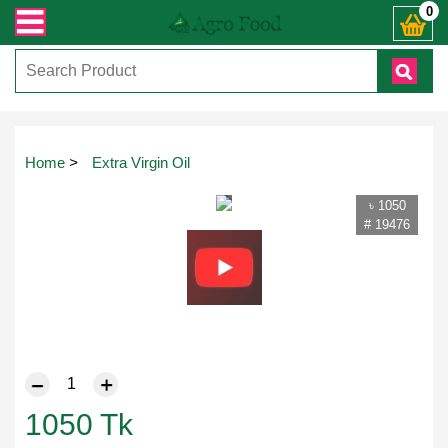
যেকোনো জিজ্ঞাসায় কল করুনঃ ( IMO + Whatsapp ) +8801972277444। সহজে অর্ডার করতে
0
Touch
Home
>
Extra Virgin Oil
to
zoom
৳ 1050
# 19476
1050
Tk