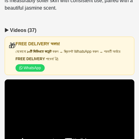
is measurably softer skin with consistent use, paired with a
beautiful jasmine scent.
▶️ Videos (37)
FREE DELIVERY অফার!
🎁
যেকোনো
১০টি ভিডিওতে কমেন্ট
করুন → স্ক্রিনশট WhatsApp করুন → পরবর্তী অর্ডারে
FREE DELIVERY
পাবেন! 🚀
WhatsApp