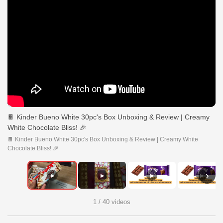
🍫 Kinder Bueno White 30pc's Box Unboxing & Review | Creamy
White Chocolate Bliss! 🎉
🍫 Kinder Bueno White 30pc's Box Unboxing & Review | Creamy White
Chocolate Bliss! 🎉
›
▶
▶
▶
▶
1 / 40 videos