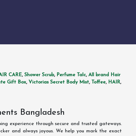
AIR CARE
,
Shower Scrub
,
Perfume Talc
,
All brand Hair
te Gift Box
,
Victorias Secret Body Mist
,
Toffee
,
HAIR
,
ments Bangladesh
ping experience through secure and trusted gateways.
uicker and always joyous. We help you mark the exact