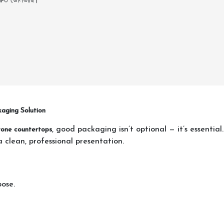
ুত ডেলিভারি।
aging Solution
, good packaging isn’t optional — it’s essentia
tone countertops
 clean, professional presentation.
pose.