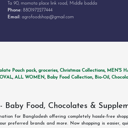
Ta 90, momota place link road, Middle badda
Phone:
8801972277444
Email:
agrofoodshop@gmail.com
olate Pouch pack
,
groceries
,
Christmas Collections
,
MEN'S H
MOVAL
,
ALL WOMEN
,
Baby Food Collection
,
Bio-Oil
,
Chocola
- Baby Food, Chocolates & Supple
ination for Bangladesh offering completely hassle-free shop
your preferred brands and more. Now shopping is easier, q