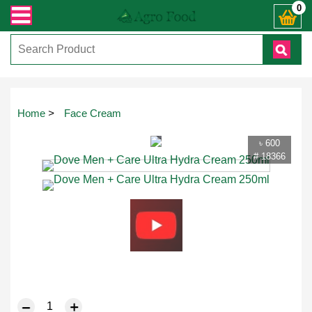
ো জিজ্ঞাসায় কল করুনঃ ( IMO + Whatsapp ) +8801972277444। সহজে অর্ডার করতে প্রো
0
Touch
Home
>
Face Cream
to
zoom
৳ 600
# 18366