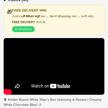
FREE DELIVERY অফার!
🎁
যেকোনো
১০টি ভিডিওতে কমেন্ট
করুন → স্ক্রিনশট WhatsApp করুন → পরবর্তী অর্ডারে
FREE DELIVERY
পাবেন! 🚀
WhatsApp
🍫 Kinder Bueno White 30pc's Box Unboxing & Review | Creamy
White Chocolate Bliss! 🎉