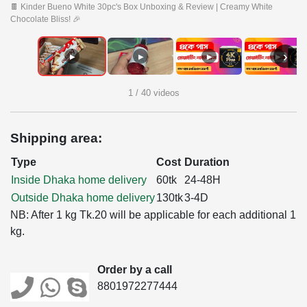
🍫 Kinder Bueno White 30pc's Box Unboxing & Review | Creamy White
Chocolate Bliss! 🎉
›
▶
▶
▶
▶
1 / 40 videos
Shipping area:
Type
Cost
Duration
Inside Dhaka home delivery
60tk
24-48H
Outside Dhaka home delivery
130tk
3-4D
NB: After 1 kg Tk.20 will be applicable for each additional 1
kg.
Order by a call
8801972277444