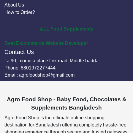
About Us
How to Order?
ALL Food Supplements
Best E-commerce Website Developer
Contact Us
Ta 90, momota place link road, Middle badda
Phone:
8801972277444
Email:
agrofoodshop@gmail.com
Agro Food Shop - Baby Food, Chocolates &
Supplements Bangladesh
Agro Food Shop is the ultimate online shopping
destination for Bangladesh offering completely hassle-free
shopping experience through secure and trusted gateways.