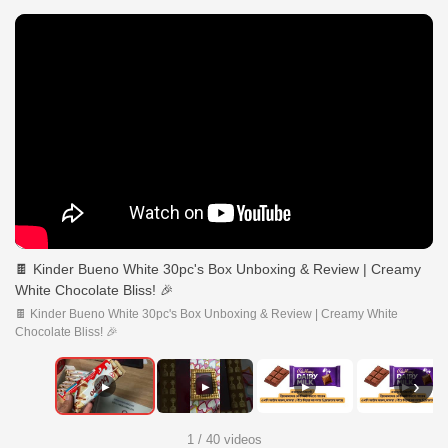
🍫 Kinder Bueno White 30pc's Box Unboxing & Review | Creamy
White Chocolate Bliss! 🎉
🍫 Kinder Bueno White 30pc's Box Unboxing & Review | Creamy White
Chocolate Bliss! 🎉
›
▶
▶
▶
▶
1 / 40 videos