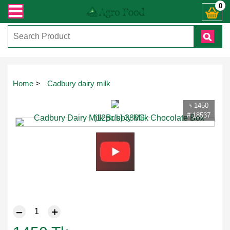
ায় কল করুনঃ ( IMO + Whatsapp ) +8801972277444। সহজে অর্ডার করতে প্রোডাক্ট পেজে
0
Touch
Home
>
Cadbury dairy milk
to
zoom
৳ 1450
# 18537