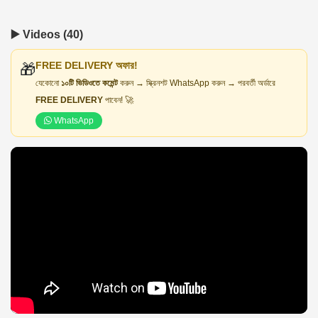
▶️ Videos (40)
FREE DELIVERY অফার!
🎁
যেকোনো
১০টি ভিডিওতে কমেন্ট
করুন → স্ক্রিনশট WhatsApp করুন → পরবর্তী অর্ডারে
FREE DELIVERY
পাবেন! 🚀
WhatsApp