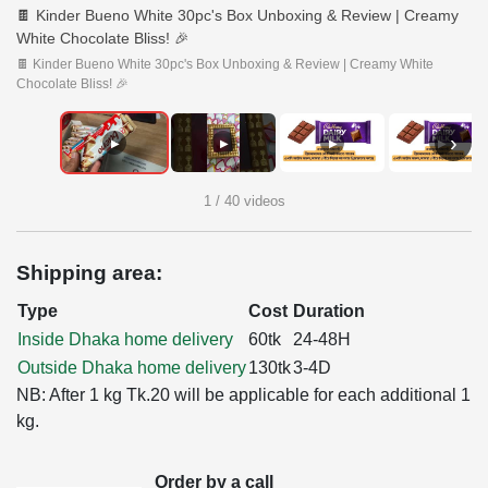
🍫 Kinder Bueno White 30pc's Box Unboxing & Review | Creamy
White Chocolate Bliss! 🎉
🍫 Kinder Bueno White 30pc's Box Unboxing & Review | Creamy White
Chocolate Bliss! 🎉
›
▶
▶
▶
▶
1 / 40 videos
Shipping area:
Type
Cost
Duration
Inside Dhaka home delivery
60tk
24-48H
Outside Dhaka home delivery
130tk
3-4D
NB: After 1 kg Tk.20 will be applicable for each additional 1
kg.
Order by a call