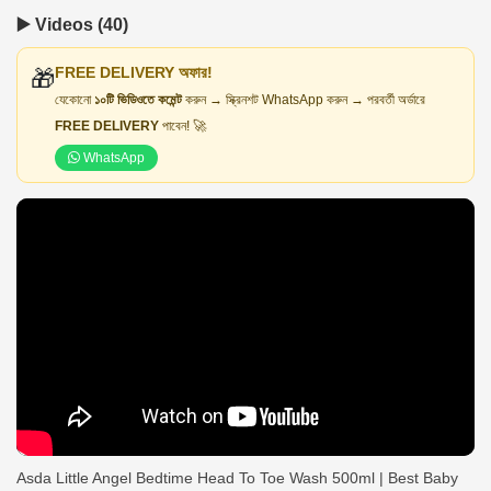
▶️ Videos (40)
FREE DELIVERY অফার!
🎁
যেকোনো
১০টি ভিডিওতে কমেন্ট
করুন → স্ক্রিনশট WhatsApp করুন → পরবর্তী অর্ডারে
FREE DELIVERY
পাবেন! 🚀
WhatsApp
Asda Little Angel Bedtime Head To Toe Wash 500ml | Best Baby