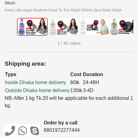
Wash
Asda Little Angel Bedtime Head To Toe Wash 500ml | Best Baby Wash
›
▶
▶
▶
▶
1 / 40 videos
Shipping area:
Type
Cost
Duration
Inside Dhaka home delivery
60tk
24-48H
Outside Dhaka home delivery
130tk
3-4D
NB: After 1 kg Tk.20 will be applicable for each additional 1
kg.
Order by a call
8801972277444