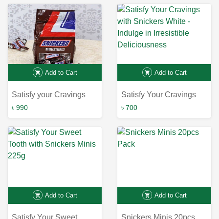
Add to Cart
Add to Cart
Satisfy your Cravings
Satisfy Your Cravings
with Snickers Miniatures
with Snickers White -
৳ 990
৳ 700
- 220g Bag
Indulge in Irresistible
Deliciousness
Add to Cart
Add to Cart
Satisfy Your Sweet
Snickers Minis 20pcs