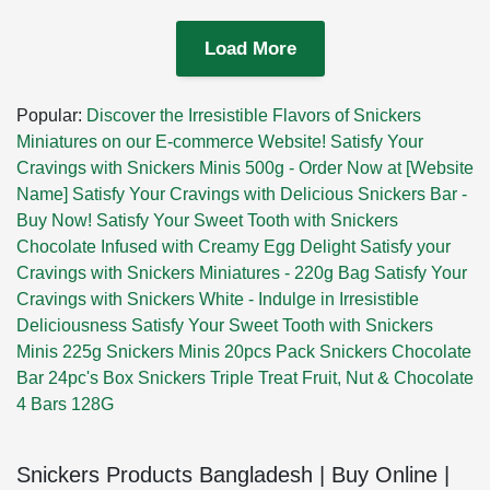
Order:-
+8801972277444
(IMO + WhatsApp)
Load More
#shorts
Popular:
Discover the Irresistible Flavors of Snickers
Miniatures on our E-commerce Website!
Satisfy Your
Cravings with Snickers Minis 500g - Order Now at [Website
Name]
Satisfy Your Cravings with Delicious Snickers Bar -
Buy Now!
Satisfy Your Sweet Tooth with Snickers
Chocolate Infused with Creamy Egg Delight
Satisfy your
Cravings with Snickers Miniatures - 220g Bag
Satisfy Your
Cravings with Snickers White - Indulge in Irresistible
Deliciousness
Satisfy Your Sweet Tooth with Snickers
Minis 225g
Snickers Minis 20pcs Pack
Snickers Chocolate
Bar 24pc's Box
Snickers Triple Treat Fruit, Nut & Chocolate
4 Bars 128G
Snickers Products Bangladesh | Buy Online |