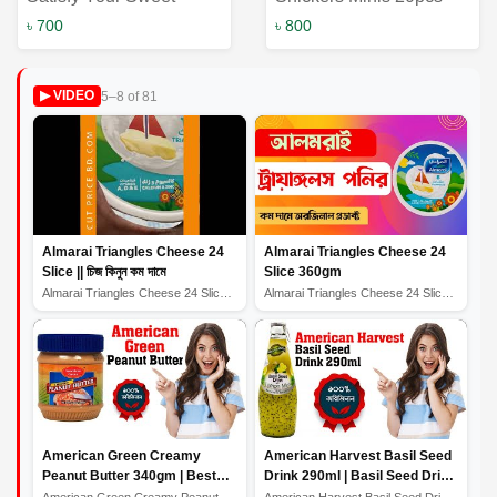
Tooth with Snickers
Pack
৳ 700
৳ 800
Minis 225g
5–8 of 81
▶ VIDEO
Almarai Triangles Cheese 24
Almarai Triangles Cheese 24
Slice || চিজ কিনুন কম দামে
Slice 360gm
Almarai Triangles Cheese 24 Slice || চিজ কিনুন কম দামে
Almarai Triangles Cheese 24 Slice 360gm
American Green Creamy
American Harvest Basil Seed
Peanut Butter 340gm | Best
Drink 290ml | Basil Seed Drink
Quality Peanut Butter
Price in Bangladesh
American Green Creamy Peanut Butter 340gm | Best Qualit...
American Harvest Basil Seed Drink 290ml | Basil Seed Dr...