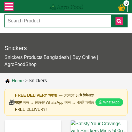
কোনো জিজ্ঞাসায় কল করুনঃ ( IMO + Whatsapp ) +8801972277444। সহজে অর্ডার করতে প
0
Snickers
Snickers Products Bangladesh | Buy Online |
AgroFoodShop
Home
>
Snickers
FREE DELIVERY অফার!
— যেকোনো
১০টি ভিডিওতে
🎁
কমেন্ট
করুন → স্ক্রিনশট WhatsApp করুন → পরবর্তী অর্ডারে
WhatsApp
FREE DELIVERY!