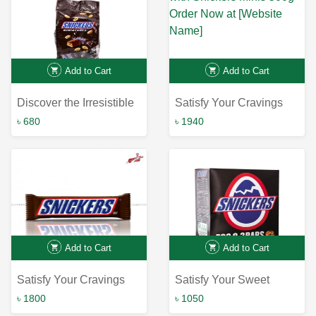
Add to Cart
Add to Cart
Discover the Irresistible
Satisfy Your Cravings
Flavors of Snickers
with Snickers Minis
৳ 680
৳ 1940
Miniatures on our E-
500g - Order Now at
commerce Website!
[Website Name]
Add to Cart
Add to Cart
Satisfy Your Cravings
Satisfy Your Sweet
with Delicious Snickers
Tooth with Snickers
৳ 1800
৳ 1050
Bar - Buy Now!
Chocolate Infused with