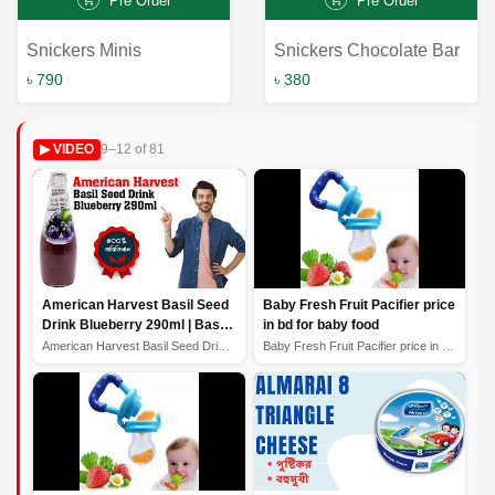
Pre Order
Pre Order
Snickers Minis
Snickers Chocolate Bar
Chocolate 10pc's Pack
Pack (3pc's Bar) 125.1G
৳ 790
৳ 380
180G
9–12 of 81
▶ VIDEO
American Harvest Basil Seed
Baby Fresh Fruit Pacifier price
Drink Blueberry 290ml | Basil
in bd for baby food
Seed Drink Price in
American Harvest Basil Seed Drink Blueberry 290ml | Bas...
Baby Fresh Fruit Pacifier price in bd for baby food
Bangladesh