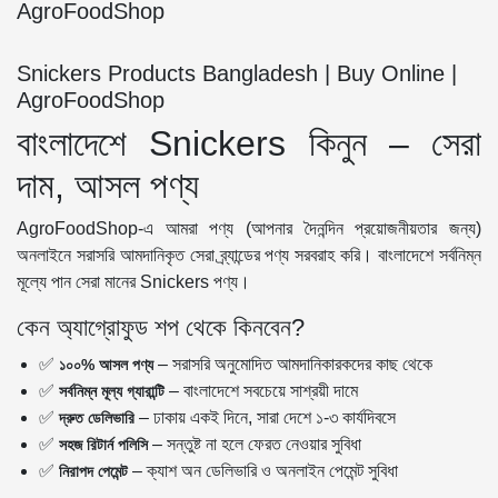
AgroFoodShop
Snickers Products Bangladesh | Buy Online |
AgroFoodShop
বাংলাদেশে Snickers কিনুন – সেরা
দাম, আসল পণ্য
AgroFoodShop-এ আমরা পণ্য (আপনার দৈনন্দিন প্রয়োজনীয়তার জন্য)
অনলাইনে সরাসরি আমদানিকৃত সেরা ব্র্যান্ডের পণ্য সরবরাহ করি। বাংলাদেশে সর্বনিম্ন
মূল্যে পান সেরা মানের Snickers পণ্য।
কেন অ্যাগ্রোফুড শপ থেকে কিনবেন?
✅
– সরাসরি অনুমোদিত আমদানিকারকদের কাছ থেকে
১০০% আসল পণ্য
✅
– বাংলাদেশে সবচেয়ে সাশ্রয়ী দামে
সর্বনিম্ন মূল্য গ্যারান্টি
✅
– ঢাকায় একই দিনে, সারা দেশে ১-৩ কার্যদিবসে
দ্রুত ডেলিভারি
✅
– সন্তুষ্ট না হলে ফেরত নেওয়ার সুবিধা
সহজ রিটার্ন পলিসি
✅
– ক্যাশ অন ডেলিভারি ও অনলাইন পেমেন্ট সুবিধা
নিরাপদ পেমেন্ট