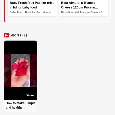
Baby Fresh Fruit Pacifier price
Best Almarai 8 Triangle
in bd for baby food
Cheese 120gm Price In
Bangladesh সেরা আলমারাই 8 ত্রিভুজ
Baby Fresh Fruit Pacifier price in bd for baby food
Best Almarai 8 Triangle Cheese 120gm Price In Banglades...
পনির
Shorts (1)
▶
Shorts
How to make Simple
and healthy
Beetroot Juice l