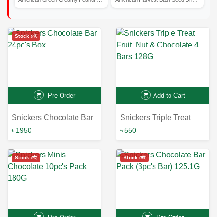
Stock নেই
Pre Order
Add to Cart
Snickers Chocolate Bar
Snickers Triple Treat
24pc's Box
Fruit, Nut & Chocolate 4
৳ 1950
৳ 550
Bars 128G
Stock নেই
Stock নেই